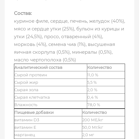
Состав:
куриное филе, сердце, печень, желудок (40%),
мясо и сердце утки (25%), бульон из курицы и
утки (24,5%), просо, отваренный (4%),
морковь (4%), семена чиа (1%), высушеная
яичная скорлупа (0,5%), минералы (0,5%),
масло чертополоха (0,5%)
Аналитический состав
Количество
Сырой протеин
11,0 %
Сырой жир
5,5 %
Сырая зола
2,0 %
Сырая клетчатка
0,4 %
Влажность
78,0 %
Пищевые добавки
Количество
витамин D3
200 МЕ/кг
витамин Е
50,0 Мг/кг
марганец
2,0 мг