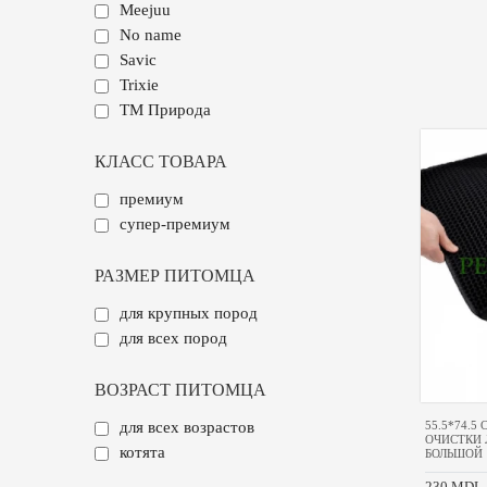
Meejuu
No name
Savic
Trixie
ТМ Природа
КЛАСС ТОВАРА
премиум
супер-премиум
РАЗМЕР ПИТОМЦА
для крупных пород
для всех пород
ВОЗРАСТ ПИТОМЦА
55.5*74.5
для всех возрастов
ОЧИСТКИ 
котята
БОЛЬШОЙ
230 MDL