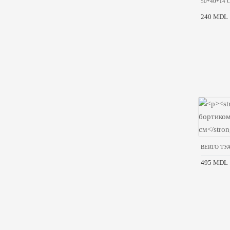
50*40*14 
240 MDL
BERTO ТУ
495 MDL