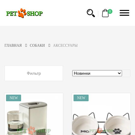
ФИЛЬТР
0
КАТЕГОРИЯ
СУХИЕ
ГЛАВНАЯ
СОБАКИ
АКСЕССУАРЫ
КОРМА
СРЕДСТВА
ПО
Фильтр
УХОДУ
ЛАКОМСТВА
ИГРУШКИ
ВЛАЖНЫЕ
КОРМА
АМУНИЦИЯ
АКСЕССУАРЫ
МЯГКИЕ