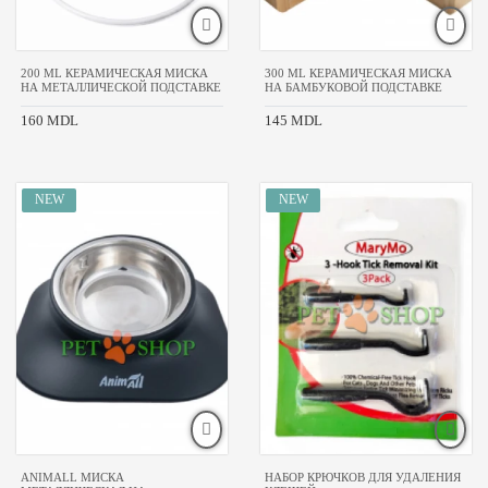
AnimAll
Beaphar
Hand
200 ML КЕРАМИЧЕСКАЯ МИСКА
300 ML КЕРАМИЧЕСКАЯ МИСКА
Made
НА МЕТАЛЛИЧЕСКОЙ ПОДСТАВКЕ
НА БАМБУКОВОЙ ПОДСТАВКЕ
Happy
160 MDL
145 MDL
Dog
Lolo
Pets
Meejuu
Naturapet
No
name
Savic
Trixie
ТМ
Природа
КЛАСС
ТОВАРА
премиум
ANIMALL МИСКА
НАБОР КРЮЧКОВ ДЛЯ УДАЛЕНИЯ
супер-