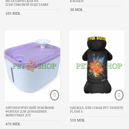
МЕТАЛЛИЧЕСКАЯ НА
КЛЕЩЕЙ
премиум
ПЛАСТИКОВОЙ ПОДСТАВКЕ
30 MDL
стандарт
105 MDL
РАЗМЕР
ПИТОМЦА
для
мелких пород
для
средних
пород
для
крупных
пород
для
всех
пород
ВОЗРАСТ
АВТОМАТИЧЕСКИЙ ПОИЛЬНИК
ОДЕЖДА ДЛЯ СОБАК PET FASHION
ПИТОМЦА
ФОНТАН ДЛЯ ДОМАШНИХ
FLASH S
ЖИВОТНЫХ JOY
510 MDL
взрослые
470 MDL
для всех