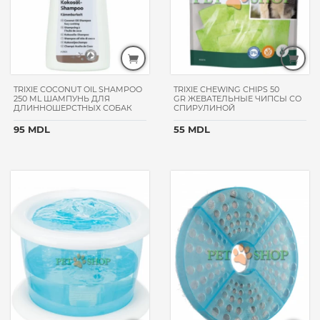
HAPPY
DOG
VITAPOL
VITAKRAFT
TRIXIE COCONUT OIL SHAMPOO
TRIXIE CHEWING CHIPS 50
PET
250 ML ШАМПУНЬ ДЛЯ
GR ЖЕВАТЕЛЬНЫЕ ЧИПСЫ СО
ДЛИННОШЕРСТНЫХ СОБАК
СПИРУЛИНОЙ
FEST
MORANDO
95 MDL
55 MDL
GHEDA
PETFOOD
TAURO
PRO
LINE
NATURAPET
WANPY
API-
SAN
MEEJUU