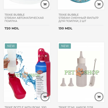
HAPPY
CAT
TRIXIE BUBBLE
TRIXIE BUBBLE
TATRAPET
STREAM АВТОМАТИЧЕСКАЯ
STREAM СМЕННЫЙ ФИЛЬТР
ПОИЛКА
ДЛЯ ПОИЛКИ, 2 ШТ
CAT
CHOW
720 MDL
130 MDL
TASTE
OF
THE
WILD
DAJANA
FELIX
МЯУ!
DIAMOND
NATURALS
LOLO
PETS
PETCAFE
BEWI
TRIXIE BOTTLE WITH BOWL 500
TRIXIE 57 ML НАБОР ДЛЯ