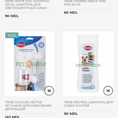
TRIXIE WHITE DOG SHAMPOO
TRIXIE TRAINER SNACK MINI
ошейник
250 ML ШАМПУНЬ ДЛЯ
FISH 50 GR
СВЕТЛОШЕРСТНЫХ СОБАК
шлейки
60 MDL
диваны
90 MDL
и
домики
кормовые
добавки
пеленки,
памперсы,
попоны
средство
от пятен
и
запахов
ИНГРЕДИЕНТЫ
курица
лосось
утка
TRIXIE SUCKLING BOTTLE
TRIXIE NEUTRAL ШАМПУНЬ ДЛЯ
рыба
SET НАБОР ДЛЯ КОРМЛЕНИЯ
СОБАК И КОТОВ
ДЕТЁНЫШЕЙ
ягненок
90 MDL
145 MDL
мясо