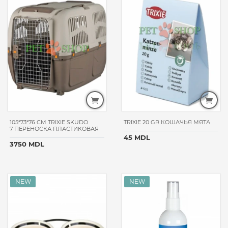
SAVIC
EUROCAT
ELANCO
GEMON
ХВОСТИК
PCHELODAR
PROFESSIONAL
ZOETIS
SNACKY
105*73*76 CM TRIXIE SKUDO
TRIXIE 20 GR КОШАЧЬЯ МЯТА
MURMARKET
7 ПЕРЕНОСКА ПЛАСТИКОВАЯ
45 MDL
VERSELE-
3750 MDL
LAGA
PETSHOP
PETTY
MITO
4LIFE
QUIK