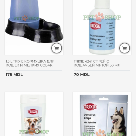
FITMIN
КЛУБ4ЛАПЫ
ANIMALL
LEONARDO
NATURE'S
PROTECTION
BELCANDO
NATURAL
1.5 L TRIXIE КОРМУШКА ДЛЯ
TRIXIE 4241 СПРЕЙ С
&
КОШЕК И МЕЛКИХ СОБАК
КОШАЧЬЕЙ МЯТОЙ 50 МЛ
DELICIOUS
175 MDL
70 MDL
CARNILOVE
PROPLAN
GIMPET
HAND
MADE
BONACIBO
MONGE
FRISKIES