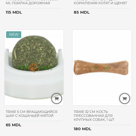
ML ПОИЛКА ДОРОЖНАЯ
КОРМЛЕНИЯ КОТЯТ И ЩЕНЯТ
DOG
115 MDL
85 MDL
PROSCIENCE
MATISSE
CAT`S
BEST
PERSEILINE
GOURMET
DR.
VET
GROUP
NOBBY
FUNFIT
CATRON
АВЗ
TRIXIE 5 CM ВРАЩАЮЩИЙСЯ
TRIXIE 32 CM КОСТЬ
ШАР С КОШАЧЬЕЙ МЯТОЙ
ПРЕССОВАННАЯ ДЛЯ
TROPI
КРУПНЫХ СОБАК, 1 ШТ
65 MDL
PURINA
180 MDL
ONE