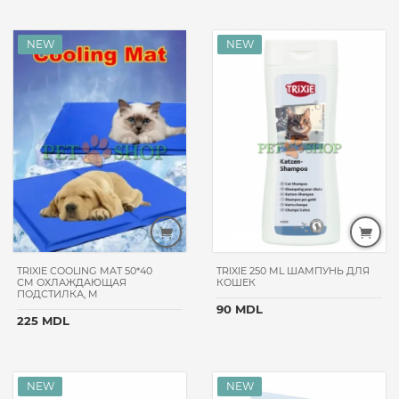
ОМЕГА
NEO+
BEWI
CAT
ASTOR
FLEXI
VEDA
NUTRICAT
ROLF
CLUB
BETA
PET
TRIXIE COOLING MAT 50*40
TRIXIE 250 ML ШАМПУНЬ ДЛЯ
CM ОХЛАЖДАЮЩАЯ
КОШЕК
DOGCHOW
ПОДСТИЛКА, M
90 MDL
ГАВ!
225 MDL
WISE
CAT
BEAVIS