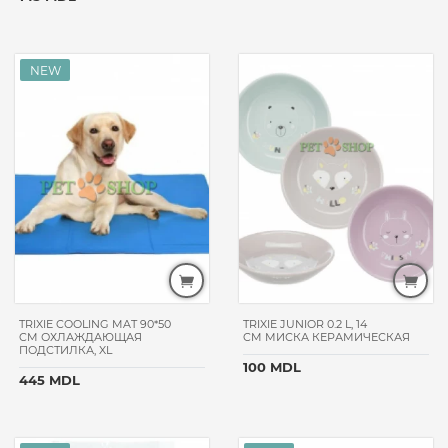
птица
курица,
рыба
РИМЕНИТЬ
TRIXIE COOLING MAT 90*50
TRIXIE JUNIOR 0.2 L, 14
CM ОХЛАЖДАЮЩАЯ
CM МИСКА КЕРАМИЧЕСКАЯ
ПОДСТИЛКА, XL
100 MDL
445 MDL