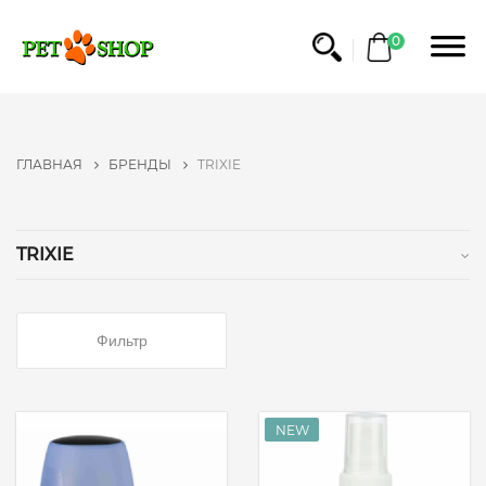
ФИЛЬТР
0
БРЕНДЫ
NO
ГЛАВНАЯ
БРЕНДЫ
TRIXIE
NAME
BRIT
PET
TRIXIE
FOOD
ROYAL
CANIN
Фильтр
GRANDORF
TRIXIE
ТМ
ПРИРОДА
BEAPHAR