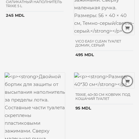
ТОВАРА
СИЛИКАТНЫЙ НАПОЛНИТЕЛЬ
TRIXIE 5 L
премиум
245 MDL
супер-
премиум
ОСОБЕННОСТИ
VICO EASY CLEAN ТУАЛЕТ
ДОМИК, СЕРЫЙ
для
белых
495 MDL
собак
РАЗМЕР
ПИТОМЦА
для
TRIXIE, 40×30 CM КОВРИК ПОД
мелких пород
КОШАЧИЙ ТУАЛЕТ
для
средних
95 MDL
пород
для
крупных
пород
для