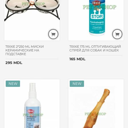
COLLAR
JOSI
DOG
FURMINATOR
BEEZTEES
MICHO
TRIXIE 2*250 ML МИСКИ
TRIXIE 175 ML ОТПУГИВАЮЩИЙ
VETOQUINOL
КЕРАМИЧЕСКИЕ НА
СПРЕЙ ДЛЯ СОБАК И КОШЕК
ПОДСТАВКЕ
RENO
165 MDL
295 MDL
KRKA
PUFF
NEKMAR
VET
LIFE
BAYER
OPTIMEAL
DIBAQ
NATURAL