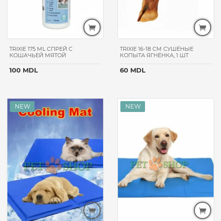
MOMENTS
BIOKAT'S
CHAPPI
WHISKAS
TRIXIE 175 ML СПРЕЙ С
TRIXIE 16-18 CM СУШЁНЫЕ
DAX
КОШАЧЬЕЙ МЯТОЙ
КОПЫТА ЯГНЁНКА, 1 ШТ
PAWPAW
100 MDL
60 MDL
HILL'S
PROХВОСТ
KITEKAT
CATSAN
LUCKY
STAR
ANIMAL
PLAY
ZOOFARI
FAMIZOO
PETQM