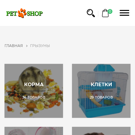
ФИЛЬТР
0
КАТЕГОРИЯ
КОРМА
ГЛАВНАЯ
ГРЫЗУНЫ
КЛЕТКИ
АКСЕССУАРЫ
СЕНО
И
НАПОЛНИТЕЛИ
КОРМА
КЛЕТКИ
ЛАКОМСТВА
36 ТОВАРОВ
29 ТОВАРОВ
ЦЕНА