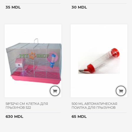
ТОВАРА
35 MDL
30 MDL
премиум
супер-
премиум
стандарт
РАЗМЕР
ПИТОМЦА
для
мелких пород
для
крупных
пород
для
всех
пород
58*32*41 CM КЛЕТКА ДЛЯ
500 ML АВТОМАТИЧЕСКАЯ
ГРЫЗУНОВ 522
ПОИЛКА ДЛЯ ГРЫЗУНОВ
ВОЗРАСТ
630 MDL
65 MDL
ПИТОМЦА