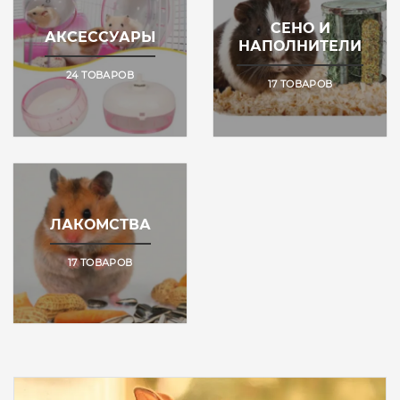
СЕНО И
АКСЕССУАРЫ
НАПОЛНИТЕЛИ
24 ТОВАРОВ
17 ТОВАРОВ
БРЕНДЫ
Beaphar
Brit
Pet
food
Cat`s
ЛАКОМСТВА
Best
Hand
Made
17 ТОВАРОВ
Naturapet
No
name
Nutricat
Pchelodar
Professional
Tatrapet