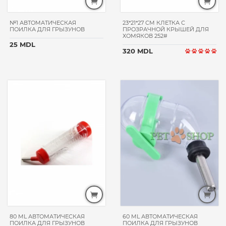
22
kg
4
№1 АВТОМАТИЧЕСКАЯ
23*21*27 CM КЛЕТКА С
kg
ПОИЛКА ДЛЯ ГРЫЗУНОВ
ПРОЗРАЧНОЙ КРЫШЕЙ ДЛЯ
ХОМЯКОВ 252#
40
25 MDL
gr
320 MDL
400
gr
450
gr
5.5
kg
50
gr
500
gr
600
gr
800
gr
90
gr
80 ML АВТОМАТИЧЕСКАЯ
60 ML АВТОМАТИЧЕСКАЯ
ПОИЛКА ДЛЯ ГРЫЗУНОВ
ПОИЛКА ДЛЯ ГРЫЗУНОВ
КЛАСС