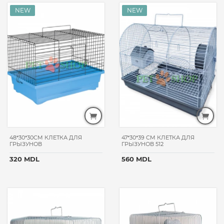
взрослые
для всех
возрастов
ТИП
ТОВАРА
силикагелевый
древесный
для
шиншилл
для
хомяков
для
48*30*30CM КЛЕТКА ДЛЯ
47*30*39 CM КЛЕТКА ДЛЯ
кроликов
ГРЫЗУНОВ
ГРЫЗУНОВ 512
для
320 MDL
560 MDL
морских
свинок
шампуни
кормовые
добавки
средства
против блох