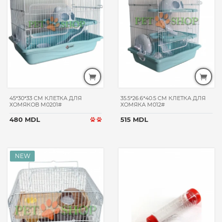
и клещей
средство
от пятен
и
запахов
РИМЕНИТЬ
45*30*33 CM КЛЕТКА ДЛЯ
35.5*26.6*40.5 CM КЛЕТКА ДЛЯ
ХОМЯКОВ M0201#
ХОМЯКА M012#
480 MDL
515 MDL