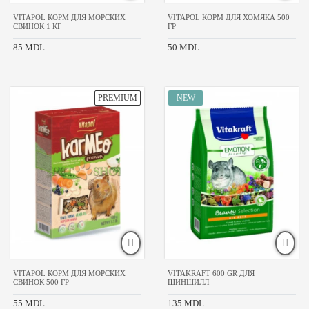
для
кроликов
VITAPOL КОРМ ДЛЯ МОРСКИХ
VITAPOL КОРМ ДЛЯ ХОМЯКА 500
для
СВИНОК 1 КГ
ГР
морских
свинок
85 MDL
50 MDL
кормовые
добавки
РИМЕНИТЬ
VITAPOL КОРМ ДЛЯ МОРСКИХ
VITAKRAFT 600 GR ДЛЯ
СВИНОК 500 ГР
ШИНШИЛЛ
55 MDL
135 MDL