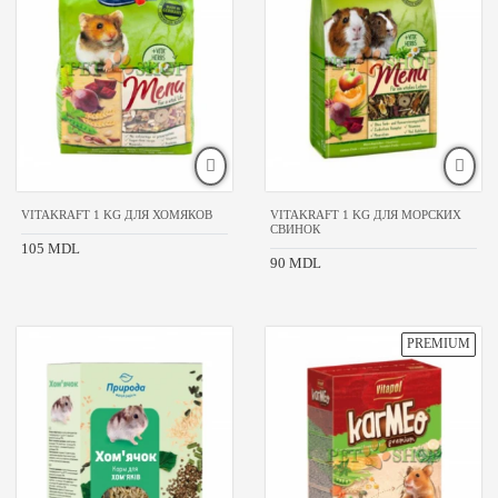
1
kg
1.5
kg
40
gr
400
gr
450
gr
VITAKRAFT 1 KG ДЛЯ ХОМЯКОВ
VITAKRAFT 1 KG ДЛЯ МОРСКИХ
500
СВИНОК
gr
105 MDL
90 MDL
600
gr
90
gr
КЛАСС
ТОВАРА
премиум
супер-
премиум