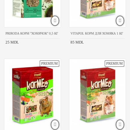
РАЗМЕР
ПИТОМЦА
для
всех
PRIRODA КОРМ "ХОМЯЧОК" 0,5 КГ
VITAPOL КОРМ ДЛЯ ХОМЯКА 1 КГ
пород
25 MDL
85 MDL
ВОЗРАСТ
ПИТОМЦА
взрослые
для всех
возрастов
ТИП
ТОВАРА
для
шиншилл
для
хомяков