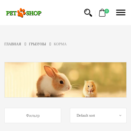
ФИЛЬТР
0
КАТЕГОРИЯ
КОРМА
ГЛАВНАЯ
ГРЫЗУНЫ
КОРМА
КЛЕТКИ
АКСЕССУАРЫ
СЕНО
И
НАПОЛНИТЕЛИ
ЛАКОМСТВА
ЦЕНА
Фильтр
Default sort