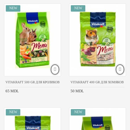
БРЕНДЫ
Brit
Pet
food
Hand
Made
No
name
VITAKRAFT 500 GR ДЛЯ КРОЛИКОВ
VITAKRAFT 400 GR ДЛЯ ХОМЯКОВ
Vitakraft
Vitapol
65 MDL
50 MDL
ТМ
Природа
ВЕС
УПАКОВКИ