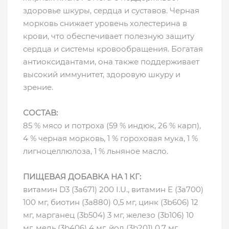
здоровье шкуры, сердца и суставов. Черная
морковь снижает уровень холестерина в
крови, что обеспечивает полезную защиту
сердца и системы кровообращения. Богатая
антиоксидантами, она также поддерживает
высокий иммунитет, здоровую шкуру и
зрение.
СОСТАВ:
85 % мясо и потроха (59 % индюк, 26 % карп),
4 % черная морковь, 1 % гороховая мука, 1 %
лигноцеллюлоза, 1 % льняное масло.
ПИЩЕВАЯ ДОБАВКА НА 1 КГ:
витамин D3 (3a671) 200 I.U., витамин E (3a700)
100 мг, биотин (3a880) 0,5 мг, цинк (3b606) 12
мг, марганец (3b504) 3 мг, железо (3b106) 10
мг, медь (3b406) 4 мг, йод (3b201) 0,7 мг,