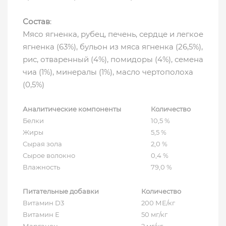
Состав
:
Мясо ягненка, рубец, печень, сердце и легкое
ягненка (63%), бульон из мяса ягненка (26,5%),
рис, отваренный (4%), помидоры (4%), семена
чиа (1%), минералы (1%), масло чертополоха
(0,5%)
Аналитические компоненты
Количество
Белки
10,5 %
Жиры
5,5 %
Сырая зола
2,0 %
Сырое волокно
0,4 %
Влажность
79,0 %
Питательные добавки
Количество
Витамин D3
200 МЕ/кг
Витамин Е
50 мг/кг