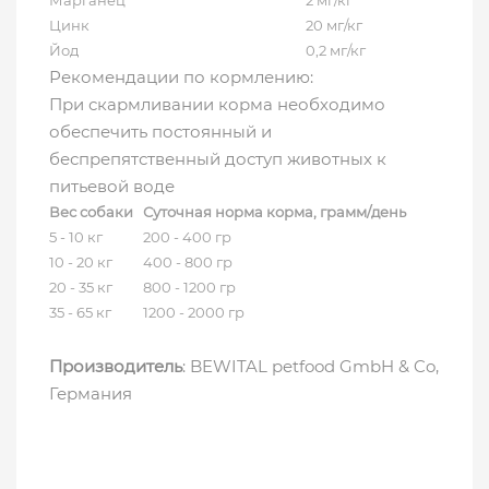
Марганец
2 мг/кг
Цинк
20 мг/кг
Йод
0,2 мг/кг
Рекомендации по кормлению:
При скармливании корма необходимо
обеспечить постоянный и
беспрепятственный доступ животных к
питьевой воде
Вес собаки
Суточная норма корма, грамм
/
день
5 - 10 кг
200 - 400 гр
10 - 20 кг
400 - 800 гр
20 - 35 кг
800 - 1200 гр
35 - 65 кг
1200 - 2000 гр
Производитель
: BEWITAL petfood GmbH & Co,
Германия