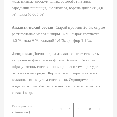
жом, пивные дрожжи, дигидрофосфат натрия,
зародыши пшеницы, целлюлоза, корень цикория (0,01
%), юкка (0,005 %).
Аналитический состав:
Сырой протеин 26 %, сырые
растительные масла и жиры 16 %, сырая клетчатка
3,6 %, зола 9 %, кальций 1,4 %, фосфор 1,1 %.
Дозировка:
Дневная доза должна соответствовать
актуальной физической форме Вашей собаки, ее
образу жизни, состоянию здоровья и температуре
окружающей среды. Корм можно скармливать во
влажном или в сухом состоянии. Одновременно с
подачей корма обеспечьте достаточное количество
свежей воды.
Вес взрослой
2
4
6
8
10
12
собаки
(
кг
)