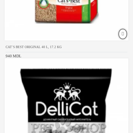
CAT`S BEST ORIGINAL 40 L, 17.2 KG
940 MDL