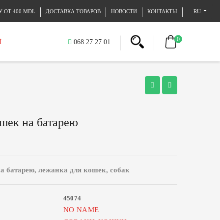
 ОТ 400 MDL
ДОСТАВКА ТОВАРОВ
НОВОСТИ
КОНТАКТЫ
RU
0
Й
068 27 27 01
ошек на батарею
а батарею, лежанка для кошек, собак
45074
NO NAME