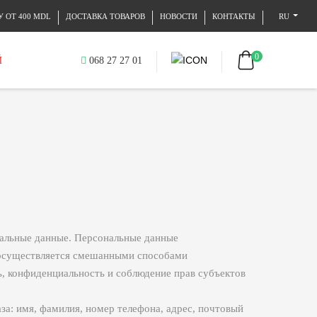
 ОТ 400 MDL
ДОСТАВКА ТОВАРОВ
НОВОСТИ
КОНТАКТЫ
RU
0
Й
068 27 27 01
нальные данные. Персональные данные
 осуществляется смешанными способами
ь, конфиденциальность и соблюдение прав субъектов
а: имя, фамилия, номер телефона, адрес, почтовый