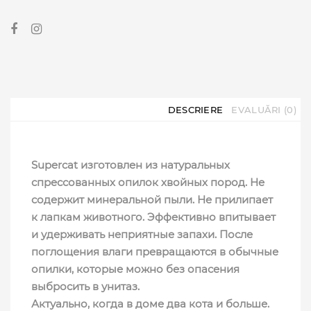
DESCRIERE
EVALUĂRI (0)
Supercat изготовлен из натуральных
спрессованных опилок хвойных пород. Не
содержит минеральной пыли. Не прилипает
к лапкам животного. Эффективно впитывает
и удерживать неприятные запахи. После
поглощения влаги превращаются в обычные
опилки, которые можно без опасения
выбросить в унитаз.
Актуально, когда в доме два кота и больше.