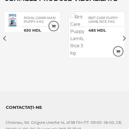
ROYAL CANIN MAXI
BRIT CARE PUPPY
PUPPY 4 KG
LAMB, RICE 3 KG
630 MDL
485 MDL
CONTACTAȚI-NE
Chisinau, Str. Grigore Ureche 14, of.58 ПН-ПТ: 09:00 -18-00, СБ:
09:00-14:00, ВС: Выходной, 068 27 27 01