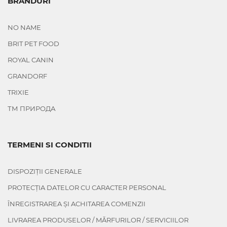
BRANDURI
NO NAME
BRIT PET FOOD
ROYAL CANIN
GRANDORF
TRIXIE
ТМ ПРИРОДА
TERMENI SI CONDITII
DISPOZIȚII GENERALE
PROTECȚIA DATELOR CU CARACTER PERSONAL
ÎNREGISTRAREA ȘI ACHITAREA COMENZII
LIVRAREA PRODUSELOR / MĂRFURILOR / SERVICIILOR