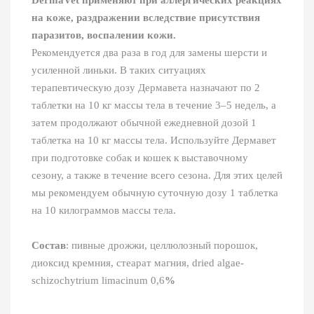
DermaVet
применяют при аллергических реакциях
на коже, раздражении вследствие присутствия
паразитов, воспалении кожи.
Рекомендуется два раза в год для замены шерсти и
усиленной линьки. В таких ситуациях
терапевтическую дозу Дермавета назначают по 2
таблетки на 10 кг массы тела в течение 3–5 недель, а
затем продолжают обычной ежедневной дозой 1
таблетка на 10 кг массы тела. Используйте Дермавет
при подготовке собак и кошек к выставочному
сезону, а также в течение всего сезона. Для этих целей
мы рекомендуем обычную суточную дозу 1 таблетка
на 10 килограммов массы тела.
Состав
: пивные дрожжи, целлюлозный порошок,
диоксид кремния, стеарат магния, dried algae-
schizochytrium limacinum 0,6
%