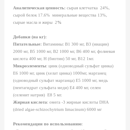
Аналитическая ценность:
сырая клетчатка 24%,
сырой белок 17.6% минеральные вещества 13%,
сырые масла и жиры 2
%
Добавки
(
на
кг
):
Питательные
:
Витамины: B1 300 мг, B3 (ниацин)
2000 мг, B5 1000 мг, B2 1000 мг, B6 400 мг, фолиевая
кислота 400 мг, H (биотин) 50 мг, B12 1мг.
Микроэлементы
: цинк (одноводный сульфат цинка)
E6 1000 мг, цинк (хелат цинка) 1000мг, марганец
(одноводный сульфат марганца) E5 1000 мг, медь
(пентагидрат сульфата меди) E4 400 мг, селен
(селенит натрия) E8 5 мг.
Жирная
кислота
: омега -3 жирные кислоты DHA
(dried algae-schizochytrium limacinum) 6000 мг
Рекомендации по использованию: